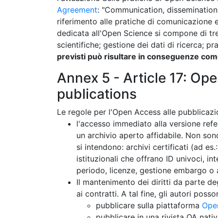
Agreement
: "Communication, dissemination, 
riferimento alle pratiche di comunicazione e
dedicata all'Open Science si compone di tre 
scientifiche; gestione dei dati di ricerca; pr
previsti può risultare in conseguenze com
Annex 5 - Article 17: Ope
publications
Le regole per l'Open Access alle pubblicaz
l'accesso immediato alla versione refer
un archivio aperto affidabile. Non sono
si intendono: archivi certificati (ad es.
istituzionali che offrano ID univoci, i
periodo, licenze, gestione embargo o ac
Il mantenimento dei diritti da parte de
ai contratti. A tal fine, gli autori posso
pubblicare sulla piattaforma
Ope
pubblicare in una rivista OA nati