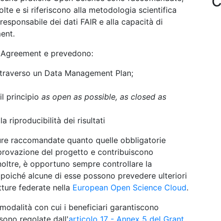
C
lte e si riferiscono alla metodologia scientifica
responsabile dei dati FAIR e alla capacità di
ent.
t Agreement e prevedono:
a attraverso un Data Management Plan;
il principio
as open as possible, as closed as
a riproducibilità dei risultati
sure raccomandate quanto quelle obbligatorie
pprovazione del progetto e contribuiscono
Inoltre, è opportuno sempre
controllare la
 poiché alcune di esse possono prevedere ulteriori
utture federate nella
European Open Science Cloud
.
modalità con cui i beneficiari garantiscono
sono regolate dall'
articolo 17 - Annex 5 del Grant