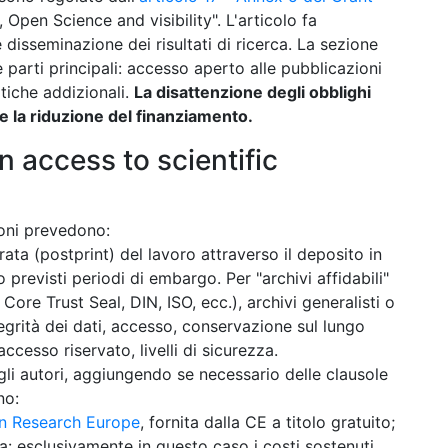
Open Science and visibility". L'articolo fa
 disseminazione dei risultati di ricerca. La sezione
parti principali: accesso aperto alle pubblicazioni
atiche addizionali.
La disattenzione degli obblighi
e la riduzione del finanziamento.
n access to scientific
ioni prevedono:
ata (postprint) del lavoro attraverso il deposito in
 previsti periodi di embargo. Per "archivi affidabili"
: Core Trust Seal, DIN, ISO, ecc.), archivi generalisti o
ntegrità dei dati, accesso, conservazione sul lungo
cesso riservato, livelli di sicurezza.
gli autori, aggiungendo se necessario delle clausole
no:
n Research Europe
, fornita dalla CE a titolo gratuito;
va: esclusivamente in questo caso i costi sostenuti