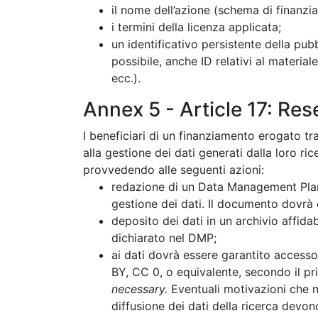
il nome dell’azione (schema di finanzi
i termini della licenza applicata;
un identificativo persistente della pub
possibile, anche ID relativi al materia
ecc.).
Annex 5 - Article 17:
Rese
I beneficiari di un finanziamento erogato t
alla gestione dei dati generati dalla loro ric
provvedendo alle seguenti azioni:
redazione di un Data Management Plan (
gestione dei dati. Il documento dovrà
deposito dei dati in un archivio affidab
dichiarato nel DMP;
ai dati dovrà essere garantito access
BY, CC 0, o equivalente, secondo il pr
necessary.
Eventuali motivazioni che n
diffusione dei dati della ricerca devo